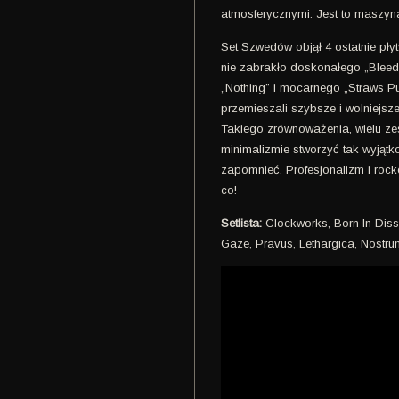
atmosferycznymi. Jest to maszyn
Set Szwedów objął 4 ostatnie pły
nie zabrakło doskonałego „Bleed
„Nothing” i mocarnego „Straws P
przemieszali szybsze i wolniejsz
Takiego zrównoważenia, wielu z
minimalizmie stworzyć tak wyjąt
zapomnieć. Profesjonalizm i rock
co!
Setlista:
Clockworks, Born In Diss
Gaze, Pravus, Lethargica, Nostru