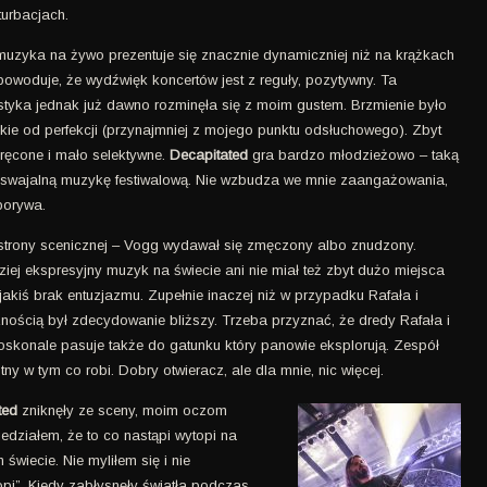
turbacjach.
muzyka na żywo prezentuje się znacznie dynamiczniej niż na krążkach
 powoduje, że wydźwięk koncertów jest z reguły, pozytywny. Ta
istyka jednak już dawno rozminęła się z moim gustem. Brzmienie było
kie od perfekcji (przynajmniej z mojego punktu odsłuchowego). Zbyt
ręcone i mało selektywne.
Decapitated
gra bardzo młodzieżowo – taką
swajalną muzykę festiwalową. Nie wzbudza we mnie zaangażowania,
porywa.
trony scenicznej – Vogg wydawał się zmęczony albo znudzony.
iej ekspresyjny muzyk na świecie ani nie miał też zbyt dużo miejsca
jakiś brak entuzjazmu. Zupełnie inaczej niż w przypadku Rafała i
cznością był zdecydowanie bliższy. Trzeba przyznać, że dredy Rafała i
oskonale pasuje także do gatunku który panowie eksplorują. Zespół
ny w tym co robi. Dobry otwieracz, ale dla mnie, nic więcej.
ted
zniknęły ze sceny, moim oczom
iedziałem, że to co nastąpi wytopi na
wiecie. Nie myliłem się i nie
i”. Kiedy zabłysnęły światła podczas