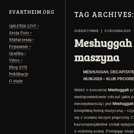
SVARTHEIM.ORG
TAG ARCHIVES
GALERIA LIVE
|
SUBIEKTYWNIE
9 GRUDNIA 2018
Sesja Foto
Meshuggah 
Wydarzenia
Prywatnie
maszyna
Grafika
Video
Blog SVH
MESHUGGAH, DECAPITAT
Publikacje
06.06.2018 – KLUB PROG
O Mnie
Wieść o koncercie
Meshuggah
pr
niedopowiedzenie odczuć jakie pr
niecierpliwością i jest
Meshuggah
kompletną formą muzyczną – czym
się z oceanu niczym pieprzony Ct
kazoospecjalistów został wytyp
o rodzimą scenę. Pomijając moje