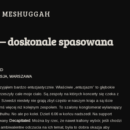
:
MESHUGGAH
– doskonale spasowana
ED
RESJA, WARSZAWA
zyjąłem bardzo entuzjastycznie. Właściwie „entuzjazm” to głębokie
zeszyły całe moje ciało. Są zespoły na których koncerty się czeka z
. Szwedzi niestety nie grają zbyt często w naszym kraju a są iście
ś więcej niż kolejnym zespołem. To szalony konglomerat wyłaniający
hulhu. No ale po kolei. Dzień 6.06 w końcu nadszedł. Na support
owany
Decapitated
. Można by rzec, że nawet trafiony wybór, jeśli chodzi
 ambiwalentne odczucia na ich temat, była to dobra okazja aby