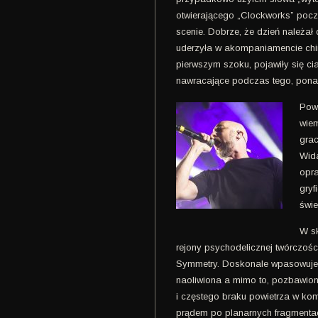
otwierającego „Clockworks” poc
scenie. Dobrze, że dzień należał
uderzyła w akompaniamencie chiru
pierwszym szoku, pojawiły się cia
nawracające podczas tego, pona
Pow
wiem
grac
Wida
opra
gryf
świe
W sk
rejony psychodelicznej twórczośc
Symmetry. Doskonale wpasowuje
naoliwiona a mimo to, pozbawiona
i częstego braku powietrza w ko
prądem po planarnych fragmentac