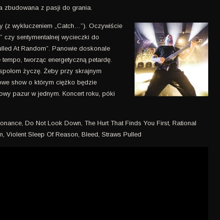
a zbudowana z pasji do grania.
ty (z wykluczeniem „Catch…”). Oczywiście
” czy sentymentalnej wycieczki do
ulled At Random”. Panowie doskonale
e tempo, tworząc energetyczną petardę.
espołom życzę. Żeby przy skrajnym
kowe show o którym ciężko będzie
owy pazur w jednym. Koncert roku, póki
onance, Do Not Look Down, The Hurt That Finds You First, Rational
m, Violent Sleep Of Reason, Bleed, Straws Pulled