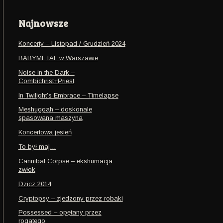
Najnowsze
Koncerty – Listopad / Grudzień 2024
BABYMETAL w Warszawie
Noise in the Dark –
Combichrist+Priest
In Twilight’s Embrace – Timelapse
Meshuggah – doskonale
spasowana maszyna
Koncertowa jesień
To był maj…
Cannibal Corpse – ekshumacja
zwłok
Dzicz 2014
Cryptopsy – zjedzony przez robaki
Possessed – opętany przez
rogatego