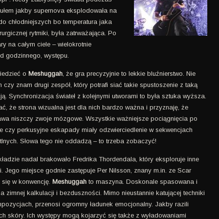
zułem jakby supernova eksplodowała na
 do chłodniejszych bo temperatura jaka
rgicznej rytmiki, była zatrważająca. Po
ry na całym ciele – wielokrotnie
d godzinnego, występu.
iedzieć o
Meshuggah
, że gra precyzyjnie to lekkie bluźnierstwo. Nie
 czy znam drugi zespół, który potrafi siać takie spustoszenie z taką
ją. Synchronizacja świateł z kolejnymi utworami to była sztuka wyższa.
ć, że strona wizualna jest dla nich bardzo ważna i przyznaję, że
wa niszczy zwoje mózgowe. Wszystkie ważniejsze pociągnięcia po
ie czy perkusyjne eskapady miały odzwierciedlenie w sekwencjach
tlnych. Słowa tego nie oddadzą – to trzeba zobaczyć!
ładzie nadal brakowało Fredrika Thordendala, który eksploruje inne
i. Jego miejsce godnie zastępuje Per Nilsson, znany m.in. ze Scar
 się w konwencję.
Meshuggah
to maszyna. Doskonale spasowana i
 zimnej kalkulacji i bezduszności. Mimo nieustannie katującej techniki
mpozycjach, przenosi ogromny ładunek emocjonalny. Jakby razili
h skóry. Ich występy mogą kojarzyć się także z wyładowaniami