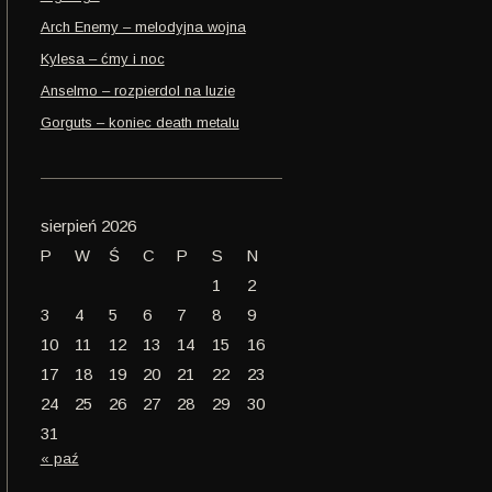
Arch Enemy – melodyjna wojna
Kylesa – ćmy i noc
Anselmo – rozpierdol na luzie
Gorguts – koniec death metalu
sierpień 2026
P
W
Ś
C
P
S
N
1
2
3
4
5
6
7
8
9
10
11
12
13
14
15
16
17
18
19
20
21
22
23
24
25
26
27
28
29
30
31
« paź