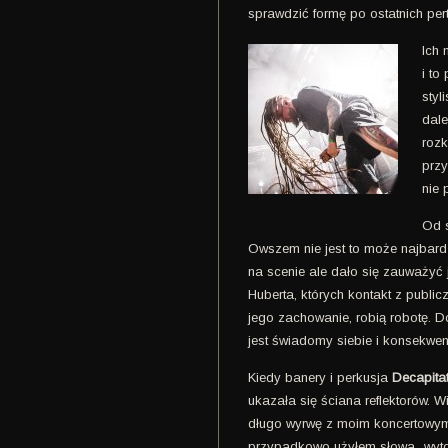
sprawdzić formę po ostatnich per
Ich 
i to
styl
dale
rozk
przy
nie 
Od s
Owszem nie jest to może najbardz
na scenie ale dało się zauważyć 
Huberta, których kontakt z publi
jego zachowanie, robią robotę. D
jest świadomy siebie i konsekwent
Kiedy banery i perkusja
Decapita
ukazała się ściana reflektorów. W
długo wyrwę z moim koncertowym ś
przypadkowo użyłem słowa „wytop