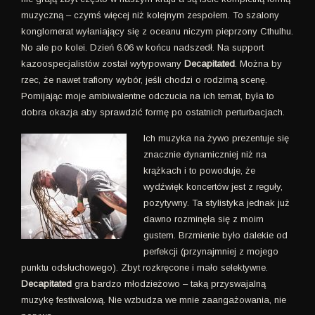
muzyczną – czymś więcej niż kolejnym zespołem. To szalony
konglomerat wyłaniający się z oceanu niczym pieprzony Cthulhu.
No ale po kolei. Dzień 6.06 w końcu nadszedł. Na support
kazoospecjalistów został wytypowany
Decapitated
. Można by
rzec, że nawet trafiony wybór, jeśli chodzi o rodzimą scenę.
Pomijając moje ambiwalentne odczucia na ich temat, była to
dobra okazja aby sprawdzić formę po ostatnich perturbacjach.
Ich muzyka na żywo prezentuje się
znacznie dynamiczniej niż na
krążkach i to powoduje, że
wydźwięk koncertów jest z reguły,
pozytywny. Ta stylistyka jednak już
dawno rozminęła się z moim
gustem. Brzmienie było dalekie od
perfekcji (przynajmniej z mojego
punktu odsłuchowego). Zbyt rozkręcone i mało selektywne.
Decapitated
gra bardzo młodzieżowo – taką przyswajalną
muzykę festiwalową. Nie wzbudza we mnie zaangażowania, nie