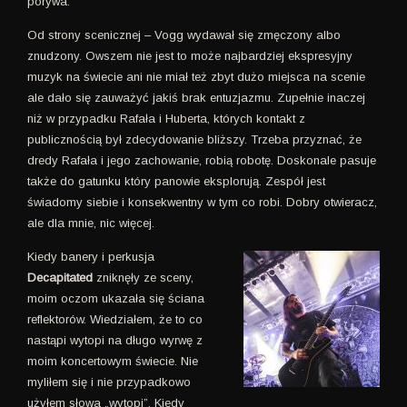
porywa.
Od strony scenicznej – Vogg wydawał się zmęczony albo
znudzony. Owszem nie jest to może najbardziej ekspresyjny
muzyk na świecie ani nie miał też zbyt dużo miejsca na scenie
ale dało się zauważyć jakiś brak entuzjazmu. Zupełnie inaczej
niż w przypadku Rafała i Huberta, których kontakt z
publicznością był zdecydowanie bliższy. Trzeba przyznać, że
dredy Rafała i jego zachowanie, robią robotę. Doskonale pasuje
także do gatunku który panowie eksplorują. Zespół jest
świadomy siebie i konsekwentny w tym co robi. Dobry otwieracz,
ale dla mnie, nic więcej.
Kiedy banery i perkusja
Decapitated
zniknęły ze sceny,
moim oczom ukazała się ściana
reflektorów. Wiedziałem, że to co
nastąpi wytopi na długo wyrwę z
moim koncertowym świecie. Nie
myliłem się i nie przypadkowo
użyłem słowa „wytopi”. Kiedy