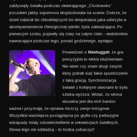
zabłysnęły światła podczas otwierającego „Clockworks”
poczułem jakby supernova eksplodowała na scenie. Dobrze, że
dzień należał do chłodniejszych bo temperatura jaka uderzyła w
akompaniamencie chirurgicznej rytmiki, była zatrważająca. Po
pierwszym szoku, pojawiły się ciary na całym ciele – wielokrotnie
nawracające podczas tego, ponad godzinnego, występu.
Powiedzieć o
Meshuggah
, że gra
precyzyjnie to lekkie bluźnierstwo.
Nie wiem czy znam drugi zespół,
który potrafi siać takie spustoszenie
z taką gracją. Synchronizacja
świateł z kolejnymi utworami to była
sztuka wyższa. Widać, że strona
wizualna jest dla nich bardzo
ważna i przyznaję, że oprawa niszczy zwoje mózgowe.
Wszystkie ważniejsze pociągnięcia po gryfie czy perkusyjne
eskapady miały odzwierciedlenie w sekwencjach świetlnych.
Słowa tego nie oddadzą – to trzeba zobaczyć!