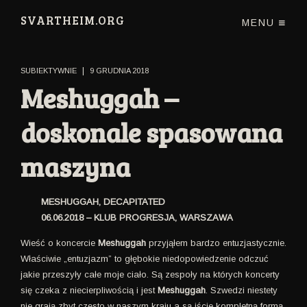
SVARTHEIM.ORG
MENU
|
SUBIEKTYWNIE
9 GRUDNIA 2018
Meshuggah –
doskonale spasowana
maszyna
MESHUGGAH, DECAPITATED
06.06.2018 – KLUB PROGRESJA, WARSZAWA
Wieść o koncercie
Meshuggah
przyjąłem bardzo entuzjastycznie.
Właściwie „entuzjazm” to głębokie niedopowiedzenie odczuć
jakie przeszyły całe moje ciało. Są zespoły na których koncerty
się czeka z niecierpliwością i jest
Meshuggah
. Szwedzi niestety
nie grają zbyt często w naszym kraju a są iście kompletną formą