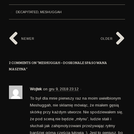
DECAPITATED
,
MESHUGGAH
NEWER
OLDER
2 COMMENTS ON “
MESHUGGAH – DOSKONALE SPASOWANA
MASZYNA
”
Wojtek
on
gru 9, 2018 23:12
·
To był dla mnie pierwszy raz na moim uwielbionym
Meshuggah, nie skłamię mówiąc, że miałem gęsią
skórkę przy każdym utworze. Nie spodziewałem się,
że pod sceną nie będzie „młynu”, ludzie stali i
słuchali jak zahipnotyzowani przeżywając rytmy
bardziej górną częścią tułowia ;). Jest to geniusz, bo