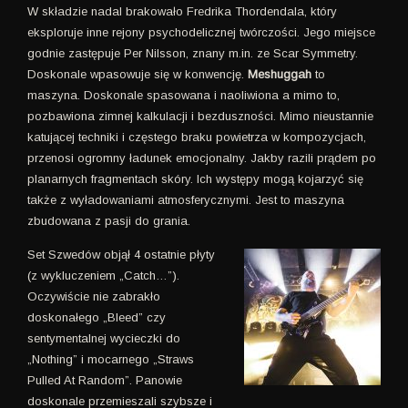
W składzie nadal brakowało Fredrika Thordendala, który
eksploruje inne rejony psychodelicznej twórczości. Jego miejsce
godnie zastępuje Per Nilsson, znany m.in. ze Scar Symmetry.
Doskonale wpasowuje się w konwencję.
Meshuggah
to
maszyna. Doskonale spasowana i naoliwiona a mimo to,
pozbawiona zimnej kalkulacji i bezduszności. Mimo nieustannie
katującej techniki i częstego braku powietrza w kompozycjach,
przenosi ogromny ładunek emocjonalny. Jakby razili prądem po
planarnych fragmentach skóry. Ich występy mogą kojarzyć się
także z wyładowaniami atmosferycznymi. Jest to maszyna
zbudowana z pasji do grania.
Set Szwedów objął 4 ostatnie płyty
(z wykluczeniem „Catch…”).
Oczywiście nie zabrakło
doskonałego „Bleed” czy
sentymentalnej wycieczki do
„Nothing” i mocarnego „Straws
Pulled At Random”. Panowie
doskonale przemieszali szybsze i