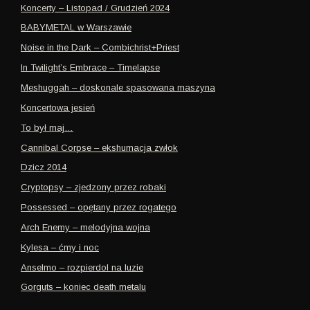
Koncerty – Listopad / Grudzień 2024
BABYMETAL w Warszawie
Noise in the Dark – Combichrist+Priest
In Twilight’s Embrace – Timelapse
Meshuggah – doskonale spasowana maszyna
Koncertowa jesień
To był maj…
Cannibal Corpse – ekshumacja zwłok
Dzicz 2014
Cryptopsy – zjedzony przez robaki
Possessed – opętany przez rogatego
Arch Enemy – melodyjna wojna
Kylesa – ćmy i noc
Anselmo – rozpierdol na luzie
Gorguts – koniec death metalu