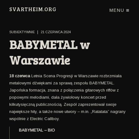
SVARTHEIM.ORG
MENU
|
SUBIEKTYWNIE
21 CZERWCA 2024
BABYMETAL w
Warszawie
18 czerwca
Letnia Scena Progresji w Warszawie rozbrzmiała
metalowymi dźwiękami za sprawą zespołu BABYMETAL.
Japońska formacja, znana z połączenia gitarowych riffów z
popowymi melodiami, dała żywiołowy koncert przed
kilkutysięczną publicznością. Zespół zaprezentował swoje
największe hity, a także nowe utwory – m.in. „Ratatata” nagrany
wspólnie z Electric Callboy.
BABYMETAL – BIO