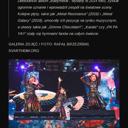
Debiutancki album „Babymetal”, wydany w 2014 roku, zyskał
ogromne uznanie i wprowadził zespół na światowe sceny.
Kolejne płyty, takie jak „Metal Resistance” (2016) i „Metal
Galaxy” (2019), umocniły ich pozycję na rynku muzycznym,
a utwory takie jak „Gimme Chocolate!!”, „Karate” czy „PA PA
YA!!” stały się hymnami fanów na całym świecie.
GALERIA ZDJĘĆ / FOTO: RAFAŁ BRZEZIŃSKI,
SVARTHEIM.ORG