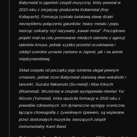
Babymetal to japoński zespół muzyczny, który powstał w
2010 roku z inicjatywy producenta Kobametal (Key
Kobayashi). Formacja zyskała światową sławę dzięki
niezwykłemu połączeniu gatunków: heavy metalu i popu,
tworząc unikalny styl nazywany „kawaii metal”. Początkowo
projekt miał na celu promowanie młodych talentów z agencji
talentów Amuse, jednak szybko przerósł oczekiwania i
zdobył szerokie uznanie zarówno w Japonii, jak i na arenie
międzynarodowej.
Skład zespołu od początku jego istnienia ulegał pewnym
zmianom, jednak trzon Babymetal stanowią dwie wokalistki i
tancerki: Suzuka Nakamoto (Su-metal) i Moa Kikuchi
(Moametal). Wcześniej w zespole występowała również Yui
Mizuno (Yuimetal), która opuściła formację w 2018 roku z
powodów zdrowotnych. Ich dynamiczne występy sceniczne,
łączące choreografię z żywiołowym śpiewem, są wspierane
przez doskonałych muzyków, tworzących zespół
instrumentalny Kami Band.