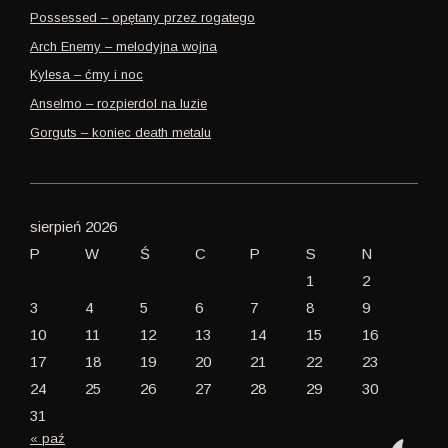
Possessed – opętany przez rogatego
Arch Enemy – melodyjna wojna
Kylesa – ćmy i noc
Anselmo – rozpierdol na luzie
Gorguts – koniec death metalu
sierpień 2026
P
W
Ś
C
P
S
N
1
2
3
4
5
6
7
8
9
10
11
12
13
14
15
16
17
18
19
20
21
22
23
24
25
26
27
28
29
30
31
« paź