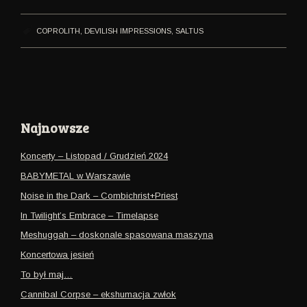
COPROLITH
,
DEVILISH IMPRESSIONS
,
SALTUS
Najnowsze
Koncerty – Listopad / Grudzień 2024
BABYMETAL w Warszawie
Noise in the Dark – Combichrist+Priest
In Twilight’s Embrace – Timelapse
Meshuggah – doskonale spasowana maszyna
Koncertowa jesień
To był maj…
Cannibal Corpse – ekshumacja zwłok