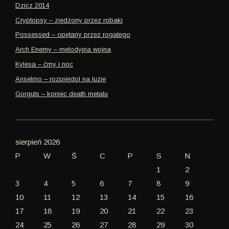
Dzicz 2014
Cryptopsy – zjedzony przez robaki
Possessed – opętany przez rogatego
Arch Enemy – melodyjna wojna
Kylesa – ćmy i noc
Anselmo – rozpierdol na luzie
Gorguts – koniec death metalu
sierpień 2026
P
W
Ś
C
P
S
N
1
2
3
4
5
6
7
8
9
10
11
12
13
14
15
16
17
18
19
20
21
22
23
24
25
26
27
28
29
30