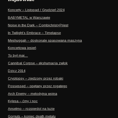
Koncerty – Listopad / Grudzień 2024
BABYMETAL w Warszawie
Noise in the Dark – Combichrist+Priest
In Twilight’s Embrace – Timelapse
Meshuggah – doskonale spasowana maszyna
Koncertowa jesień
To był maj…
Cannibal Corpse – ekshumacja zwłok
Dzicz 2014
Cryptopsy – zjedzony przez robaki
Possessed – opętany przez rogatego
Arch Enemy – melodyjna wojna
Kylesa – ćmy i noc
Anselmo – rozpierdol na luzie
Gorguts – koniec death metalu