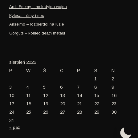
Arch Enemy – melodyjna wojna
Kylesa – ćmy i noc
Anselmo – rozpierdol na luzie
Gorguts – koniec death metalu
sierpień 2026
P
W
Ś
C
P
S
N
1
2
3
4
5
6
7
8
9
10
11
12
13
14
15
16
17
18
19
20
21
22
23
24
25
26
27
28
29
30
31
« paź