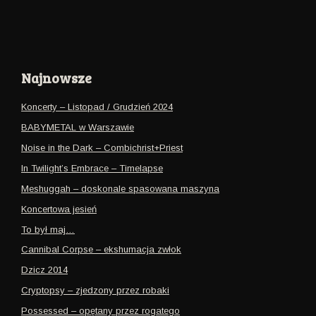
Najnowsze
Koncerty – Listopad / Grudzień 2024
BABYMETAL w Warszawie
Noise in the Dark – Combichrist+Priest
In Twilight’s Embrace – Timelapse
Meshuggah – doskonale spasowana maszyna
Koncertowa jesień
To był maj…
Cannibal Corpse – ekshumacja zwłok
Dzicz 2014
Cryptopsy – zjedzony przez robaki
Possessed – opętany przez rogatego