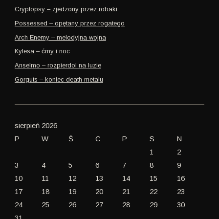
Cryptopsy – zjedzony przez robaki
Possessed – opętany przez rogatego
Arch Enemy – melodyjna wojna
Kylesa – ćmy i noc
Anselmo – rozpierdol na luzie
Gorguts – koniec death metalu
sierpień 2026
P
W
Ś
C
P
S
N
1
2
3
4
5
6
7
8
9
10
11
12
13
14
15
16
17
18
19
20
21
22
23
24
25
26
27
28
29
30
31