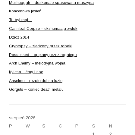
Meshuggah – doskonale spasowana maszyna
Koncertowa jesień
To był maj…
Cannibal Corpse – ekshumacja zwłok
Dzicz 2014
Cryptopsy – zjedzony przez robaki
Possessed – opętany przez rogatego
Arch Enemy – melodyjna wojna
Kylesa – ćmy i noc
Anselmo – rozpierdol na luzie
Gorguts – koniec death metalu
sierpień 2026
P
W
Ś
C
P
S
N
1
2