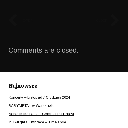
NEWER
OLDER
Comments are closed.
Najnowsze
Koncerty – Listopad / Grudzień 2024
BABYMETAL w Warszawie
Noise in the Dark – Combichrist+Priest
In Twilight’s Embrace – Timelapse