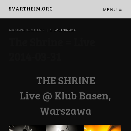
SVARTHEIM.ORG
MENU
|
ARCHIWALNE GALERIE
1 KWIETNIA 2014
The Shrine = Live
2014-03-31
THE SHRINE
Live @ Klub Basen,
Warszawa