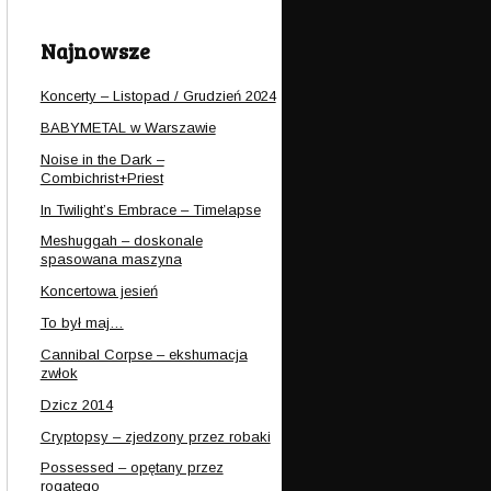
Najnowsze
Koncerty – Listopad / Grudzień 2024
BABYMETAL w Warszawie
Noise in the Dark –
Combichrist+Priest
In Twilight’s Embrace – Timelapse
Meshuggah – doskonale
spasowana maszyna
Koncertowa jesień
To był maj…
Cannibal Corpse – ekshumacja
zwłok
Dzicz 2014
Cryptopsy – zjedzony przez robaki
Possessed – opętany przez
rogatego