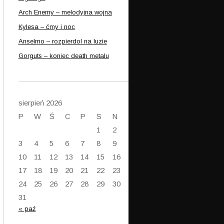
Arch Enemy – melodyjna wojna
Kylesa – ćmy i noc
Anselmo – rozpierdol na luzie
Gorguts – koniec death metalu
sierpień 2026
P
W
Ś
C
P
S
N
1
2
3
4
5
6
7
8
9
10
11
12
13
14
15
16
17
18
19
20
21
22
23
24
25
26
27
28
29
30
31
« paź