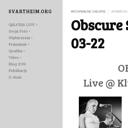
SVARTHEIM.ORG
|
ARCHIWALNE GALERIE
24 MARCA 
Obscure 
GALERIA LIVE
Sesja Foto
03-22
Wydarzenia
Prywatnie
Grafika
Video
O
Blog SVH
Publikacje
O Mnie
Live @ K