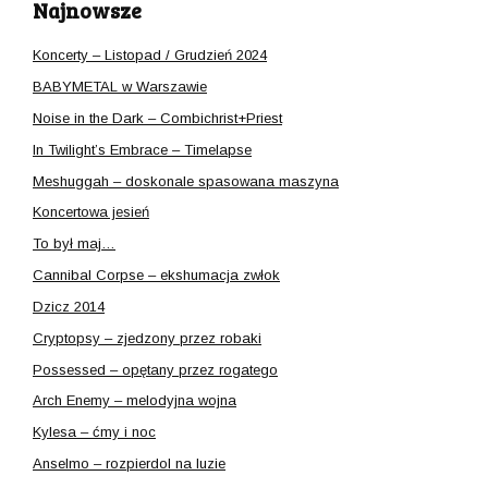
Najnowsze
Koncerty – Listopad / Grudzień 2024
BABYMETAL w Warszawie
Noise in the Dark – Combichrist+Priest
In Twilight’s Embrace – Timelapse
Meshuggah – doskonale spasowana maszyna
Koncertowa jesień
To był maj…
Cannibal Corpse – ekshumacja zwłok
Dzicz 2014
Cryptopsy – zjedzony przez robaki
Possessed – opętany przez rogatego
Arch Enemy – melodyjna wojna
Kylesa – ćmy i noc
Anselmo – rozpierdol na luzie