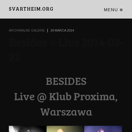
SVARTHEIM.ORG
MENU
|
ARCHIWALNE GALERIE
24 MARCA 2014
Besides = Live 2014-03-
22
BESIDES
Live @ Klub Proxima,
Warszawa